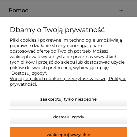
Pomoc
Moje konto
Dbamy o Twoją prywatność
Pliki cookies i pokrewne im technologie umożliwiają
Płatności i dostawa
poprawne działanie strony i pomagają nam
dostosować ofertę do Twoich potrzeb. Możesz
zaakceptować wykorzystanie przez nas wszystkich
Informacje
tych plików i przejść do sklepu lub dostosować użycie
plików do swoich preferencji, wybierając opcję
"Dostosuj zgody".
Więcej o plikach cookies przeczytasz w naszej Polityce
O nas
prywatności.
zaakceptuj tylko niezbędne
dostosuj zgody
zaakceptuj wszystkie