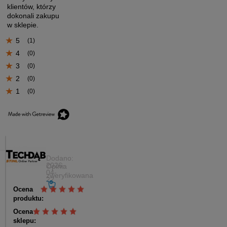
klientów, którzy
dokonali zakupu
w sklepie.
5
(1)
4
(0)
3
(0)
2
(0)
1
(0)
Wiesław
Dodano:
2026-
Opinia
04-
zweryfikowana
22
Ocena
produktu:
Ocena
sklepu: