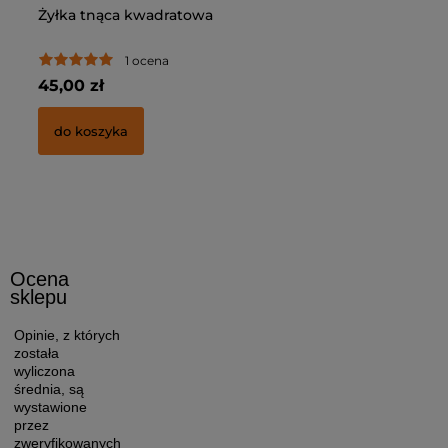
Żyłka tnąca kwadratowa
Ła
1 ocena
45,00 zł
54
do koszyka
Ocena
sklepu
Opinie, z których
została
wyliczona
średnia, są
wystawione
przez
zweryfikowanych