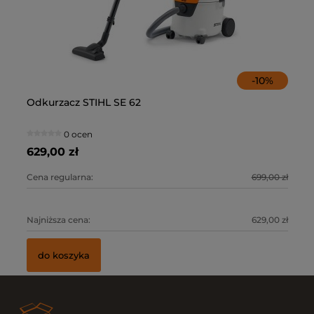
-
10
%
Odkurzacz STIHL SE 62
Od
0 ocen
629,00 zł
72
0 zł
Cena regularna:
699,00 zł
Ce
0 zł
Najniższa cena:
629,00 zł
Na
do koszyka