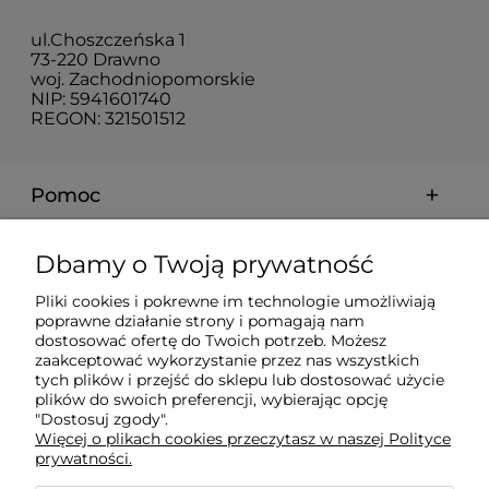
ul.Choszczeńska 1
73-220 Drawno
woj. Zachodniopomorskie
NIP: 5941601740
REGON: 321501512
Pomoc
Moje konto
Dbamy o Twoją prywatność
Pliki cookies i pokrewne im technologie umożliwiają
Płatności i dostawa
poprawne działanie strony i pomagają nam
dostosować ofertę do Twoich potrzeb. Możesz
zaakceptować wykorzystanie przez nas wszystkich
Informacje
tych plików i przejść do sklepu lub dostosować użycie
plików do swoich preferencji, wybierając opcję
"Dostosuj zgody".
Więcej o plikach cookies przeczytasz w naszej Polityce
O nas
prywatności.