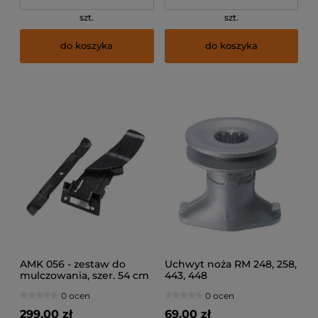
szt.
szt.
do koszyka
do koszyka
AMK 056 - zestaw do
Uchwyt noża RM 248, 258,
mulczowania, szer. 54 cm
443, 448
0 ocen
0 ocen
299,00 zł
69,00 zł