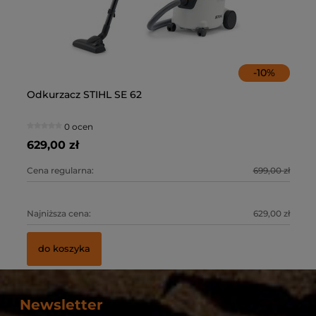
-
10
%
Odkurzacz STIHL SE 62
Od
ST
Pr
ży
AS
ła
0 ocen
629,00 zł
72
57
55
0 zł
Cena regularna:
699,00 zł
Ce
Ce
Ce
0 zł
Najniższa cena:
629,00 zł
Na
Na
Na
do koszyka
Newsletter