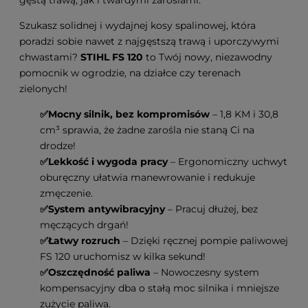
gęstą trawą, jak i twardymi zaroślami.
Szukasz solidnej i wydajnej kosy spalinowej, która
poradzi sobie nawet z najgęstszą trawą i uporczywymi
chwastami?
STIHL FS 120
to Twój nowy, niezawodny
pomocnik w ogrodzie, na działce czy terenach
zielonych!
✅Mocny silnik, bez kompromisów
– 1,8 KM i 30,8
cm³ sprawia, że żadne zarośla nie staną Ci na
drodze!
✅Lekkość i wygoda pracy
– Ergonomiczny uchwyt
oburęczny ułatwia manewrowanie i redukuje
zmęczenie.
✅System antywibracyjny
– Pracuj dłużej, bez
męczących drgań!
✅Łatwy rozruch
– Dzięki ręcznej pompie paliwowej
FS 120 uruchomisz w kilka sekund!
✅Oszczędność paliwa
– Nowoczesny system
kompensacyjny dba o stałą moc silnika i mniejsze
zużycie paliwa.