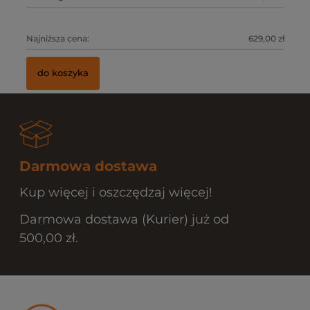
0 zł
Najniższa cena:
629,00 zł
Na
do koszyka
Darmowa dostawa
Kup więcej i oszczędzaj więcej!
Darmowa dostawa (Kurier) już od
500,00 zł.