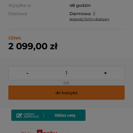
Wysyłka w:
48 godzin
Dostawa:
Darmowa
sprawdź formy dostawy
Cena nie zawiera ewentualnych kosztów płatności
CENA:
2 099,00 zł
-
+
szt.
do koszyka