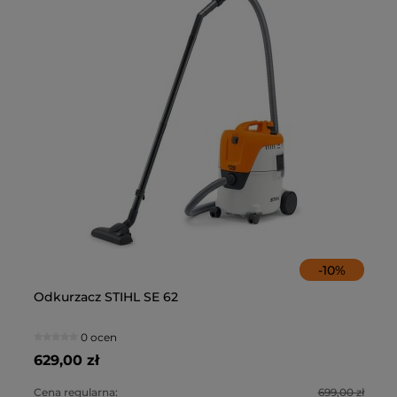
-
10
%
Odkurzacz STIHL SE 62
Od
0 ocen
629,00 zł
72
0 zł
Cena regularna:
699,00 zł
Ce