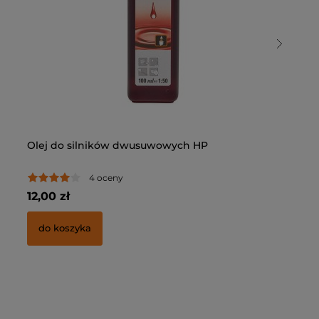
Olej do silników dwusuwowych HP
Ol
4 oceny
12,00 zł
15
do koszyka