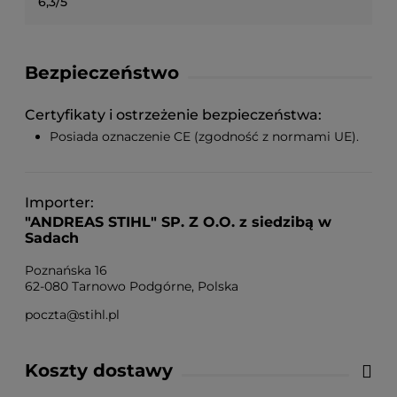
6,3/5
Bezpieczeństwo
Certyfikaty i ostrzeżenie bezpieczeństwa
Posiada oznaczenie CE (zgodność z normami UE).
Importer
"ANDREAS STIHL" SP. Z O.O. z siedzibą w
Sadach
Poznańska 16
62-080 Tarnowo Podgórne, Polska
poczta@stihl.pl
Koszty dostawy
Cena nie zawiera ewentualnych kosztów płatności