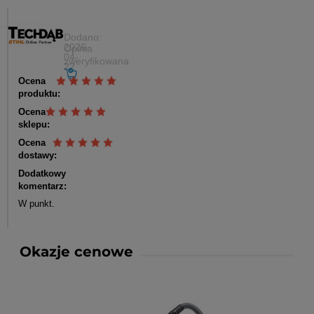
Wiesław
Dodano:
2026-
Opinia
04-
zweryfikowana
22
Ocena
produktu:
Ocena
sklepu:
Ocena
dostawy:
Dodatkowy
komentarz:
W punkt.
Okazje cenowe