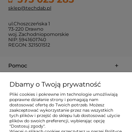
sklep@techdab.pl
ul.Choszczeńska 1
73-220 Drawno
woj. Zachodniopomorskie
NIP: 5941601740
REGON: 321501512
Pomoc
Moje konto
Dbamy o Twoją prywatność
Pliki cookies i pokrewne im technologie umożliwiają
Płatności i dostawa
poprawne działanie strony i pomagają nam
dostosować ofertę do Twoich potrzeb. Możesz
zaakceptować wykorzystanie przez nas wszystkich
tych plików i przejść do sklepu lub dostosować użycie
Informacje
plików do swoich preferencji, wybierając opcję
"Dostosuj zgody".
Więcej o plikach cookies przeczytasz w naszej Polityce