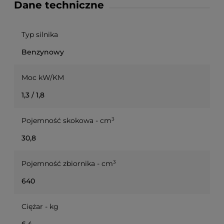
Dane techniczne
Typ silnika
Benzynowy
Moc kW/KM
1,3 / 1,8
Pojemność skokowa - cm³
30,8
Pojemność zbiornika - cm³
640
Ciężar - kg
6,4