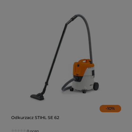
-
10
%
Odkurzacz STIHL SE 62
Od
ST
Pr
ży
AS
ła
0 ocen