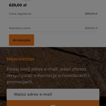
629,00 zł
72
57
55
0 zł
Cena regularna:
699,00 zł
Ce
Ce
Ce
0 zł
Najniższa cena:
629,00 zł
Na
Na
Na
do koszyka
Newsletter
Podaj swój adres e-mail, jeżeli chcesz
otrzymywać informacje o nowościach i
promocjach.