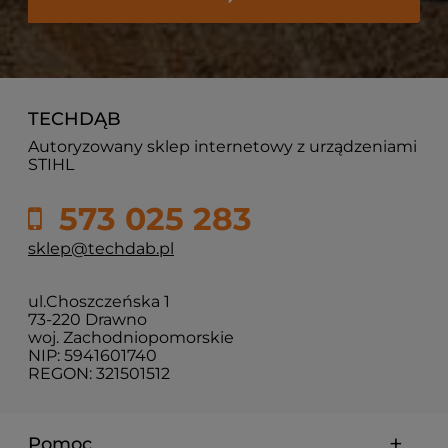
TECHDĄB
Autoryzowany sklep internetowy z urządzeniami
STIHL
573 025 283
sklep@techdab.pl
ul.Choszczeńska 1
73-220 Drawno
woj. Zachodniopomorskie
NIP: 5941601740
REGON: 321501512
Pomoc