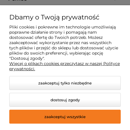
Moje konto
Dbamy o Twoją prywatność
Pliki cookies i pokrewne im technologie umożliwiają
Płatności i dostawa
poprawne działanie strony i pomagają nam
dostosować ofertę do Twoich potrzeb. Możesz
zaakceptować wykorzystanie przez nas wszystkich
Informacje
tych plików i przejść do sklepu lub dostosować użycie
plików do swoich preferencji, wybierając opcję
"Dostosuj zgody".
Więcej o plikach cookies przeczytasz w naszej Polityce
O nas
prywatności.
zaakceptuj tylko niezbędne
dostosuj zgody
zaakceptuj wszystkie
© 2026 techdab.pl. Wszelkie prawa zastrzeżone.