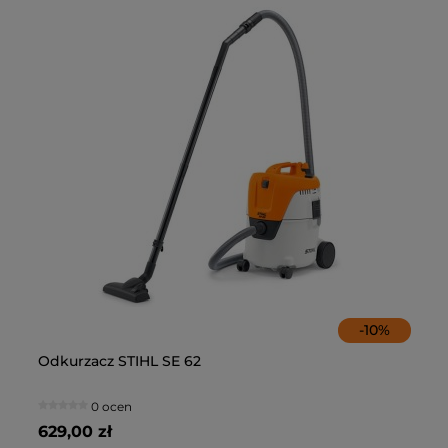
-
10
%
Odkurzacz STIHL SE 62
Od
0 ocen
629,00 zł
72