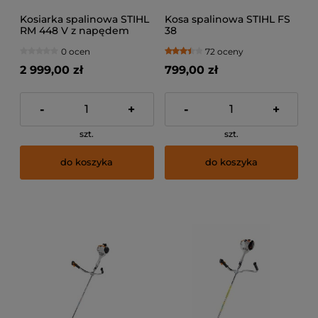
Kosiarka spalinowa STIHL
Kosa spalinowa STIHL FS
RM 448 V z napędem
38
Vario – idealna do
0 ocen
72 oceny
średnich trawników z
pochyleniami
2 999,00 zł
799,00 zł
-
+
-
+
szt.
szt.
do koszyka
do koszyka