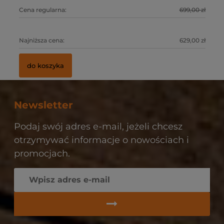
0 zł
Cena regularna:
699,00 zł
Ce
0 zł
Najniższa cena:
629,00 zł
Na
do koszyka
Newsletter
Podaj swój adres e-mail, jeżeli chcesz
otrzymywać informacje o nowościach i
promocjach.