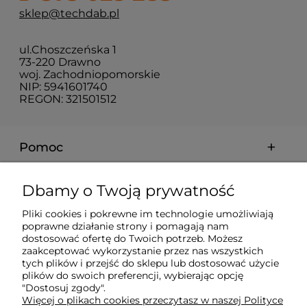
sklep@techdab.pl
ul.Choszczeńska 1
73-220 Drawno
woj. Zachodniopomorskie
NIP: 5941601740
REGON: 321501512
Pomoc
Moje konto
Dbamy o Twoją prywatność
Pliki cookies i pokrewne im technologie umożliwiają
Płatności i dostawa
poprawne działanie strony i pomagają nam
dostosować ofertę do Twoich potrzeb. Możesz
zaakceptować wykorzystanie przez nas wszystkich
Informacje
tych plików i przejść do sklepu lub dostosować użycie
plików do swoich preferencji, wybierając opcję
"Dostosuj zgody".
Więcej o plikach cookies przeczytasz w naszej Polityce
O nas