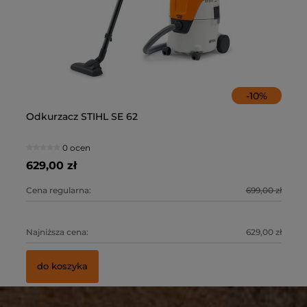
-
10
%
Odkurzacz STIHL SE 62
Od
ST
Pr
ży
AS
ła
0 ocen
629,00 zł
72
57
55
0 zł
Cena regularna:
699,00 zł
Ce
Ce
Ce
0 zł
Najniższa cena:
629,00 zł
Na
Na
Na
do koszyka