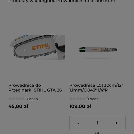
Prowadnice do pilarki Stihl
Prowadnica do
Prowadnica L01 30cm/12"
Przecinarki STIHL GTA 26
1,1mm/0.043" 1/4"P
0 ocen
0 ocen
45,00 zł
109,00 zł
-
+
szt.