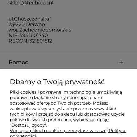
sklep@techdab.pl
ul.Choszczeńska 1
73-220 Drawno
woj. Zachodniopomorskie
NIP: 5941601740
REGON: 321501512
Pomoc
Moje konto
Dbamy o Twoją prywatność
Pliki cookies i pokrewne im technologie umożliwiają
Płatności i dostawa
poprawne działanie strony i pomagają nam
dostosować ofertę do Twoich potrzeb. Możesz
zaakceptować wykorzystanie przez nas wszystkich
Informacje
tych plików i przejść do sklepu lub dostosować użycie
plików do swoich preferencji, wybierając opcję
"Dostosuj zgody".
Więcej o plikach cookies przeczytasz w naszej Polityce
O nas
prywatności.