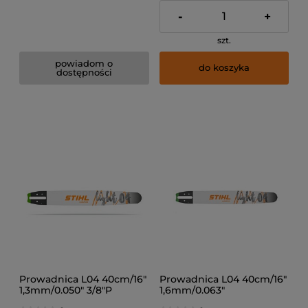
-
+
szt.
powiadom o
do koszyka
dostępności
Prowadnica L04 40cm/16"
Prowadnica L04 40cm/16"
1,3mm/0.050" 3/8"P
1,6mm/0.063"