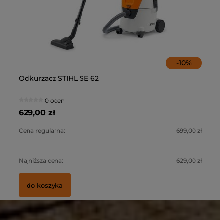
-
10
%
Odkurzacz STIHL SE 62
Od
ST
Pr
ży
AS
ła
0 ocen
629,00 zł
72
57
55
0 zł
Cena regularna:
699,00 zł
Ce
Ce
Ce
0 zł
Najniższa cena:
629,00 zł
Na
Na
Na
do koszyka