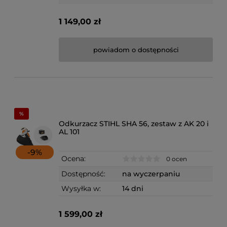
1 149,00 zł
powiadom o dostępności
Odkurzacz STIHL SHA 56, zestaw z AK 20 i
AL 101
-
9
%
Ocena:
0 ocen
Dostępność:
na wyczerpaniu
Wysyłka w:
14 dni
1 599,00 zł