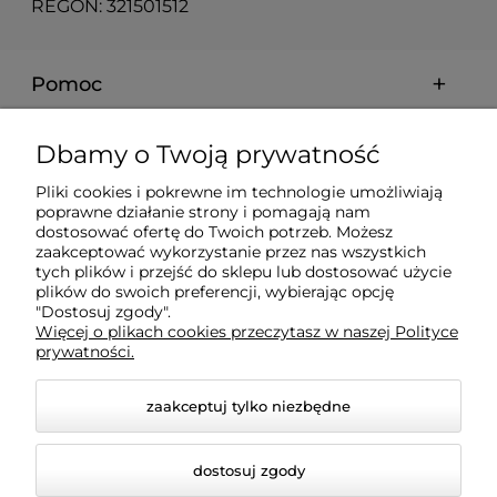
REGON: 321501512
Pomoc
Moje konto
Dbamy o Twoją prywatność
Pliki cookies i pokrewne im technologie umożliwiają
Płatności i dostawa
poprawne działanie strony i pomagają nam
dostosować ofertę do Twoich potrzeb. Możesz
zaakceptować wykorzystanie przez nas wszystkich
Informacje
tych plików i przejść do sklepu lub dostosować użycie
plików do swoich preferencji, wybierając opcję
"Dostosuj zgody".
Więcej o plikach cookies przeczytasz w naszej Polityce
O nas
prywatności.
zaakceptuj tylko niezbędne
dostosuj zgody