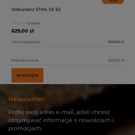
-
10
%
Odkurzacz STIHL SE 62
Od
ST
Pr
ży
AS
ła
0 ocen
629,00 zł
72
57
55
0 zł
Cena regularna:
699,00 zł
Ce
Ce
Ce
0 zł
Najniższa cena:
629,00 zł
Na
Na
Na
do koszyka
Newsletter
Podaj swój adres e-mail, jeżeli chcesz
otrzymywać informacje o nowościach i
promocjach.